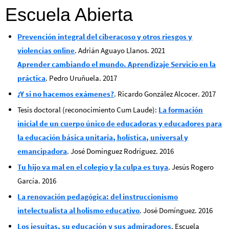
Escuela Abierta
Prevención integral del ciberacoso y otros riesgos y
violencias online
. Adrián Aguayo Llanos. 2021
Aprender cambiando el mundo. Aprendizaje Servicio en la
práctica
. Pedro Uruñuela. 2017
¿Y si no hacemos exámenes?
. Ricardo González Alcocer. 2017
Tesis doctoral (reconocimiento Cum Laude):
La formación
inicial de un cuerpo único de educadoras y educadores para
la educación básica unitaria, holística, universal y
emancipadora
. José Domínguez Rodríguez. 2016
Tu hijo va mal en el colegio y la culpa es tuya
. Jesús Rogero
García. 2016
La renovación pedagógica: del instruccionismo
intelectualista al holismo educativo
. José Domínguez. 2016
Los jesuitas, su educación y sus admiradores
. Escuela