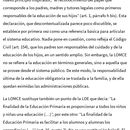
corresponde a los padres, madres y tutores legales como primeros
responsables de la educación de sus hijos” (art. 1, párrafo h bis). Esta
declaración, que descontextualizada parece poco discutible, se
establece por primera vez como una referencia básica para articular
el sistema educativo. Nadie pone en cuestión, como refleja el Código
Civil (art. 154), que los padres son responsables del cuidado y de la
educación de los hijos, en un sentido amplio. Sin embargo, la LOMCE
no se refiere a la educación en términos generales, sino a aquella que
se provee desde el sistema público. De este modo, la responsabilidad
última de la educación obligatoria se traslada a la familia, y de ella
quedan eximidas las administraciones públicas.
La LOMCE sustituye también un punto de la LOE que decía: “La
finalidad de la Educación Primaria es proporcionar a todos los niños
y niñas una educación (…)”, por este otro: “La finalidad de la
Educación Primaria es facilitar a los alumnos y alumnas los
aprendizajes (…)” (art. 16, punto 2). No es una sustitución baladí. El