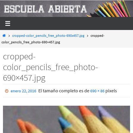
Ir
al
contenido
Inicio
cropped-color_pencils_free_photo-690x457.jpg
cropped-
color_pencils_free_photo-690×457.jpg
cropped-
color_pencils_free_photo-
690×457.jpg
El tamaño completo es de
pixels
enero 22, 2016
690 × 86