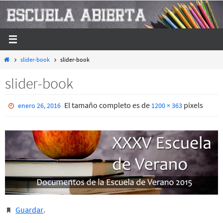
Ir
al
contenido
Inicio
slider-book
slider-book
slider-book
El tamaño completo es de
pixels
enero 26, 2016
1200 × 363
Guardar
.