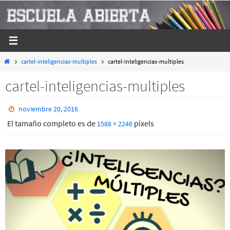
Ir
al
contenido
Inicio
cartel-inteligencias-multiples
cartel-inteligencias-multiples
cartel-inteligencias-multiples
noviembre 20, 2016
El tamaño completo es de
pixels
1588 × 2246