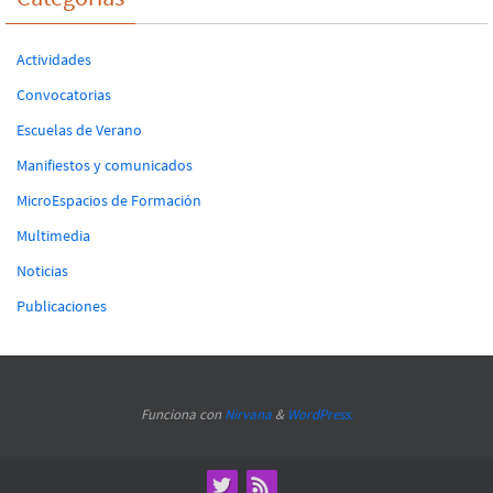
Actividades
Convocatorias
Escuelas de Verano
Manifiestos y comunicados
MicroEspacios de Formación
Multimedia
Noticias
Publicaciones
Funciona con
Nirvana
&
WordPress.