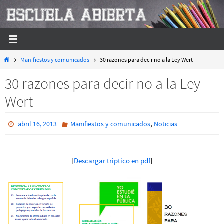
Ir
al
contenido
Inicio
Manifiestos y comunicados
30 razones para decir no a la Ley Wert
30 razones para decir no a la Ley
Wert
,
abril 16, 2013
Manifiestos y comunicados
Noticias
[
Descargar tríptico en pdf
]